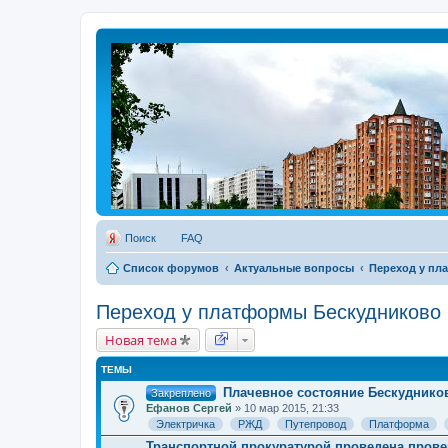
Поиск
FAQ
Список форумов
Актуальные вопросы
Переход у пл
Переход у платформы Бескудниково
Новая тема
ТЕМЫ
Плачевное состояние Бескуднико
Закреплено
Ефанов Сергей
» 10 мар 2015, 21:33
Электричка
РЖД
Путепровод
Платформа
Транспортной прокуратурой проведена прове