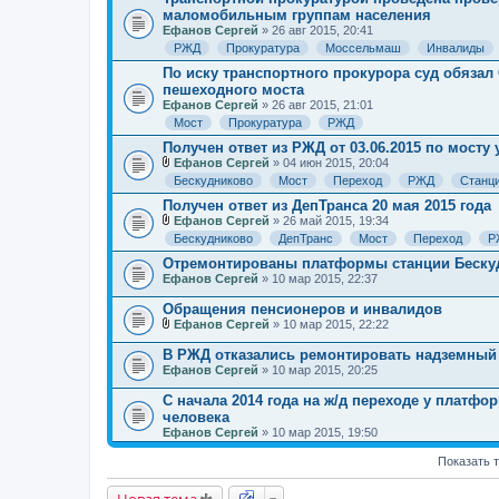
маломобильным группам населения
Ефанов Сергей
» 26 авг 2015, 20:41
РЖД
Прокуратура
Моссельмаш
Инвалиды
По иску транспортного прокурора суд обяза
пешеходного моста
Ефанов Сергей
» 26 авг 2015, 21:01
Мост
Прокуратура
РЖД
Получен ответ из РЖД от 03.06.2015 по мост
Ефанов Сергей
» 04 июн 2015, 20:04
В
Бескудниково
Мост
Переход
РЖД
Станц
л
о
Получен ответ из ДепТранса 20 мая 2015 года
ж
Ефанов Сергей
» 26 май 2015, 19:34
е
В
Бескудниково
ДепТранс
Мост
Переход
Р
н
л
и
о
Отремонтированы платформы станции Беску
я
ж
Ефанов Сергей
» 10 мар 2015, 22:37
е
н
Обращения пенсионеров и инвалидов
и
Ефанов Сергей
» 10 мар 2015, 22:22
я
В
л
В РЖД отказались ремонтировать надземный 
о
Ефанов Сергей
» 10 мар 2015, 20:25
ж
е
С начала 2014 года на ж/д переходе у платф
н
человека
и
я
Ефанов Сергей
» 10 мар 2015, 19:50
Показать 