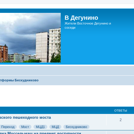
В Дегунино
Жители Восточное Дегунино и
соседи
атформы Бескудниково
ОТВЕТЫ
вского пешеходного моста
2
Переход
Мост
МЦД1
МЦД
Бескудниково
рка Моссельмаш на предмет доступности