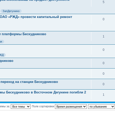
5
ЗапДегунино
л ОАО «РЖД» провести капитальный ремонт
0
у у платформы Бескудниково
1
ия
0
ЖД
дниково
0
0
переход на станции Бескудниково
0
ормы Бескудниково в Восточном Дегунине погибли 2
1
темы за:
Поле сортировки