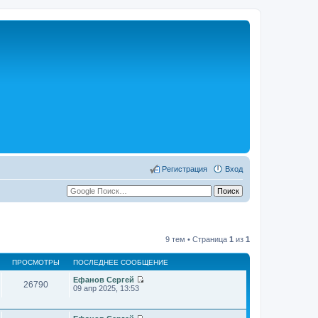
Регистрация
Вход
9 тем • Страница
1
из
1
ПРОСМОТРЫ
ПОСЛЕДНЕЕ СООБЩЕНИЕ
Ефанов Сергей
26790
П
09 апр 2025, 13:53
е
р
е