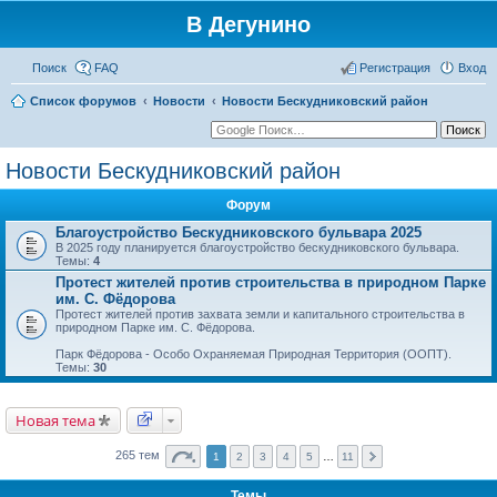
В Дегунино
Поиск
FAQ
Регистрация
Вход
Список форумов
Новости
Новости Бескудниковский район
Новости Бескудниковский район
Форум
Благоустройство Бескудниковского бульвара 2025
В 2025 году планируется благоустройство бескудниковского бульвара.
Темы:
4
Протест жителей против строительства в природном Парке
им. С. Фёдорова
Протест жителей против захвата земли и капитального строительства в
природном Парке им. С. Фёдорова.
Парк Фёдорова - Особо Охраняемая Природная Территория (ООПТ).
Темы:
30
Новая тема
265 тем
1
2
3
4
5
…
11
Темы