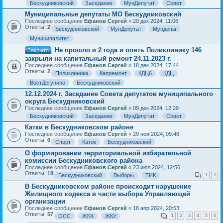
Бескудниковский
Заседание
МунДепутат
Совет
Муниципальные депутаты МО Бескудниковский
Последнее сообщение
Ефанов Сергей
«
20 дек 2024, 11:06
Ответы:
2
Бескудниковский
МунДепутат
Мундепы
Муниципалитет
Не прошло и 2 года и опять Поликлинику 146
Закрыто
закрыли на капитальный ремонт 24.11.2023 г.
Последнее сообщение
Ефанов Сергей
«
18 дек 2024, 17:44
Ответы:
2
Поликлиника
Капремонт
КДЦ6
КДЦ
ВостДегунино
Бескудниковский
12.12.2024 г. Заседание Совета депутатов муниципального
округа Бескудниковский
Последнее сообщение
Ефанов Сергей
«
09 дек 2024, 12:29
Бескудниковский
Заседание
МунДепутат
Совет
Катки в Бескудниковском районе
Последнее сообщение
Ефанов Сергей
«
29 ноя 2024, 09:46
Ответы:
6
Спорт
Каток
Бескудниковский
О формировании территориальной избирательной
комиссии Бескудниковского района
Последнее сообщение
Ефанов Сергей
«
23 июл 2024, 12:56
Ответы:
18
Бескудниковский
Выборы
ТИК
1
2
В Бескудниковском районе происходит нарушение
Жилищного кодекса в части выбора Управляющей
организации
Последнее сообщение
Ефанов Сергей
«
18 апр 2024, 20:53
Ответы:
57
ОСС
ЖКХ
ЖКУ
1
2
3
4
5
6