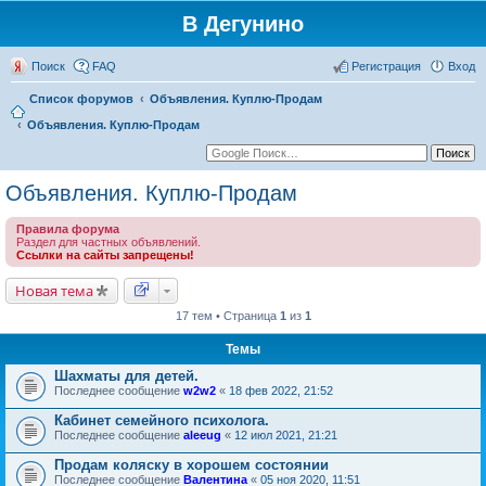
В Дегунино
Поиск
FAQ
Регистрация
Вход
Список форумов
Объявления. Куплю-Продам
Объявления. Куплю-Продам
Объявления. Куплю-Продам
Правила форума
Раздел для частных объявлений.
Ссылки на сайты запрещены!
Новая тема
17 тем • Страница
1
из
1
Темы
Шахматы для детей.
Последнее сообщение
w2w2
«
18 фев 2022, 21:52
Кабинет семейного психолога.
Последнее сообщение
aleeug
«
12 июл 2021, 21:21
Продам коляску в хорошем состоянии
Последнее сообщение
Валентина
«
05 ноя 2020, 11:51