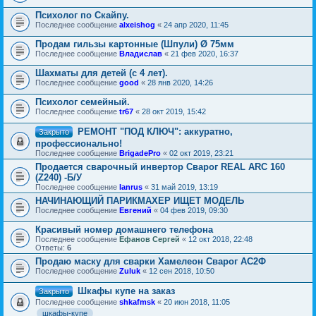
Психолог по Скайпу.
Последнее сообщение
alxeishog
«
24 апр 2020, 11:45
Продам гильзы картонные (Шпули) Ø 75мм
Последнее сообщение
Владислав
«
21 фев 2020, 16:37
Шахматы для детей (с 4 лет).
Последнее сообщение
good
«
28 янв 2020, 14:26
Психолог семейный.
Последнее сообщение
tr67
«
28 окт 2019, 15:42
РЕМОНТ "ПОД КЛЮЧ": аккуратно,
Закрыто
профессионально!
Последнее сообщение
BrigadePro
«
02 окт 2019, 23:21
Продается сварочный инвертор Сварог REAL ARC 160
(Z240) -Б/У
Последнее сообщение
Ianrus
«
31 май 2019, 13:19
НАЧИНАЮЩИЙ ПАРИКМАХЕР ИЩЕТ МОДЕЛЬ
Последнее сообщение
Евгений
«
04 фев 2019, 09:30
Красивый номер домашнего телефона
Последнее сообщение
Ефанов Сергей
«
12 окт 2018, 22:48
Ответы:
6
Продаю маску для сварки Хамелеон Сварог АС2Ф
Последнее сообщение
Zuluk
«
12 сен 2018, 10:50
Шкафы купе на заказ
Закрыто
Последнее сообщение
shkafmsk
«
20 июн 2018, 11:05
шкафы-купе