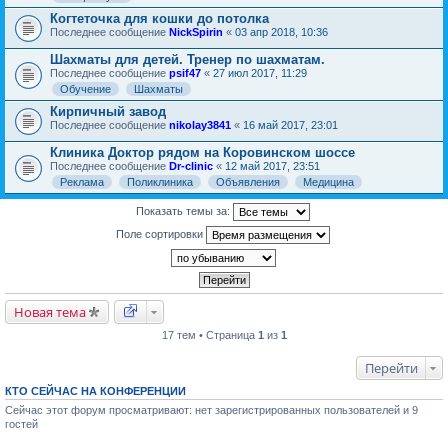
Когтеточка для кошки до потолка
Последнее сообщение
NickSpirin
«
03 апр 2018, 10:36
Шахматы для детей. Тренер по шахматам.
Последнее сообщение
psif47
«
27 июл 2017, 11:29
Обучение
Шахматы
Кирпичный завод
Последнее сообщение
nikolay3841
«
16 май 2017, 23:01
Клиника Доктор рядом на Коровинском шоссе
Последнее сообщение
Dr-clinic
«
12 май 2017, 23:51
Реклама
Поликлиника
Объявления
Медицина
Показать темы за:
Поле сортировки
Новая тема
17 тем • Страница
1
из
1
Перейти
КТО СЕЙЧАС НА КОНФЕРЕНЦИИ
Сейчас этот форум просматривают: нет зарегистрированных пользователей и 9
гостей