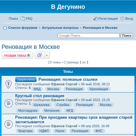
В Дегунино
Поиск
FAQ
Регистрация
Вход
Список форумов
Актуальные вопросы
Реновация в Москве
Реновация в Москве
Новая тема
23 темы • Страница
1
из
1
Темы
Реновация: полезные ссылки
Закреплено
Последнее сообщение
Ефанов Сергей
«
06 май 2018, 08:21
Ответы:
6
МКД
Москва
Реновация
Хреновация
Круглый стол реновация
Последнее сообщение
Ефанов Сергей
«
26 май 2023, 15:25
Ответы:
1
Шувалова
Стройка
Реновация
Москва
Мосгордума
Митрохин
МГД
Реновация: При проодаже квартиры срок владения старой
засчитывается
Последнее сообщение
Ефанов Сергей
«
08 апр 2020, 16:49
Квартира
НДФЛ
Налог
Реновация
ФНС