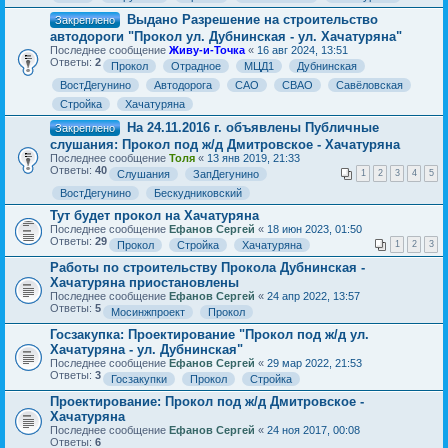
Выдано Разрешение на строительство
Закреплено
автодороги "Прокол ул. Дубнинская - ул. Хачатуряна"
Последнее сообщение
Живу-и-Точка
«
16 авг 2024, 13:51
Ответы:
2
Прокол
Отрадное
МЦД1
Дубнинская
ВостДегунино
Автодорога
САО
СВАО
Савёловская
Стройка
Хачатуряна
На 24.11.2016 г. объявлены Публичные
Закреплено
слушания: Прокол под ж/д Дмитровское - Хачатуряна
Последнее сообщение
Толя
«
13 янв 2019, 21:33
Ответы:
40
Слушания
ЗапДегунино
1
2
3
4
5
ВостДегунино
Бескудниковский
Тут будет прокол на Хачатуряна
Последнее сообщение
Ефанов Сергей
«
18 июн 2023, 01:50
Ответы:
29
Прокол
Стройка
Хачатуряна
1
2
3
Работы по строительству Прокола Дубнинская -
Хачатуряна приостановлены
Последнее сообщение
Ефанов Сергей
«
24 апр 2022, 13:57
Ответы:
5
Мосинжпроект
Прокол
Госзакупка: Проектирование "Прокол под ж/д ул.
Хачатуряна - ул. Дубнинская"
Последнее сообщение
Ефанов Сергей
«
29 мар 2022, 21:53
Ответы:
3
Госзакупки
Прокол
Стройка
Проектирование: Прокол под ж/д Дмитровское -
Хачатуряна
Последнее сообщение
Ефанов Сергей
«
24 ноя 2017, 00:08
Ответы:
6