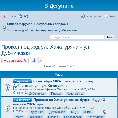
В Дегунино
Поиск
FAQ
Регистрация
Вход
Список форумов
Актуальные вопросы
Прокол под ж/д ул. Хачатуряна - ул. Дубнинская
Прокол под ж/д ул. Хачатуряна - ул.
Дубнинская
Новая тема
9 тем • Страница
1
из
1
Темы
6 сентября 2024 г. открылся проезд
Закреплено
Дубнинская ул - ул. Хачатуряна
Последнее сообщение
Ефанов Сергей
«
16 ноя 2024, 22:15
Ответы:
2
Дубнинская
Прокол
Хачатуряна
Прокола на Хачатуряна не будет - будет 3
Закреплено
моста к 2024 году
Последнее сообщение
Ефанов Сергей
«
17 авг 2024, 14:31
Ответы:
18
Дегунино
Дубнинская
МЦД
МЦД1
1
2
Мост
Окружная
Прокол
Савёловская
Хачатуряна