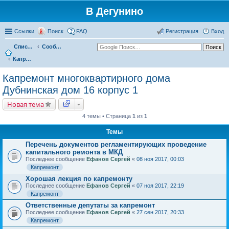
В Дегунино
Ссылки
Поиск
FAQ
Регистрация
Вход
Список форумов
Сообщества жителей
Капремонт многоквартирного дома Дубнинская дом 16 корпус 1
Капремонт многоквартирного дома
Дубнинская дом 16 корпус 1
Новая тема
4 темы • Страница
1
из
1
Темы
Перечень документов регламентирующих проведение
капитального ремонта в МКД
Последнее сообщение
Ефанов Сергей
«
08 ноя 2017, 00:03
Капремонт
Хорошая лекция по капремонту
Последнее сообщение
Ефанов Сергей
«
07 ноя 2017, 22:19
Капремонт
Ответственные депутаты за капремонт
Последнее сообщение
Ефанов Сергей
«
27 сен 2017, 20:33
Капремонт