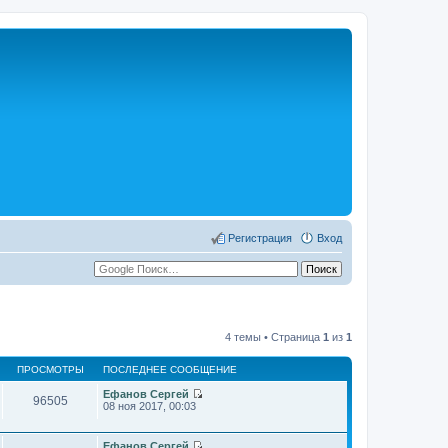
Регистрация
Вход
4 темы • Страница
1
из
1
ПРОСМОТРЫ
ПОСЛЕДНЕЕ СООБЩЕНИЕ
Ефанов Сергей
96505
П
08 ноя 2017, 00:03
е
р
е
Ефанов Сергей