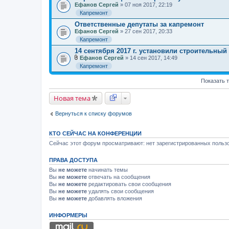
Ефанов Сергей
» 07 ноя 2017, 22:19
Капремонт
Ответственные депутаты за капремонт
Ефанов Сергей
» 27 сен 2017, 20:33
Капремонт
14 сентября 2017 г. установили строительный
Ефанов Сергей
» 14 сен 2017, 14:49
В
Капремонт
л
о
Показать 
ж
е
н
Новая тема
и
я
Вернуться к списку форумов
КТО СЕЙЧАС НА КОНФЕРЕНЦИИ
Сейчас этот форум просматривают: нет зарегистрированных пользо
ПРАВА ДОСТУПА
Вы
не можете
начинать темы
Вы
не можете
отвечать на сообщения
Вы
не можете
редактировать свои сообщения
Вы
не можете
удалять свои сообщения
Вы
не можете
добавлять вложения
ИНФОРМЕРЫ