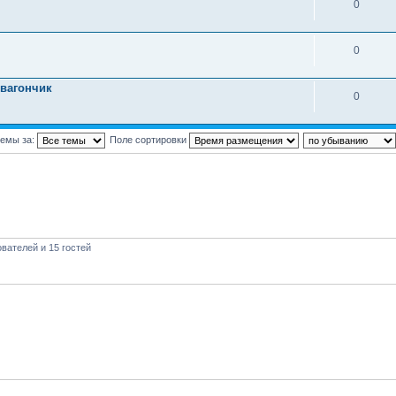
0
0
 вагончик
0
темы за:
Поле сортировки
вателей и 15 гостей