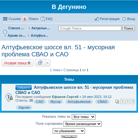
В Дегунино
Ссылки
Поиск
FAQ
Регистрация
Вход
Список форумов
Актуальные вопросы
Архив событий
Алтуфьевское шоссе вл. 51 - мусорная проблема СВАО и САО
Алтуфьевское шоссе вл. 51 - мусорная
проблема СВАО и САО
Новая тема
1 тема • Страница
1
из
1
Темы
Алтуфьевское шоссе вл. 51 - мусорная проблема
Закрыто
СВАО и САО
Последнее сообщение
Ефанов Сергей
«
24 июл 2023, 19:12
Ответы:
26
САО
Мусор
Алтуфьевское
СВАО
1
2
3
Хартия
Показать темы за:
Поле сортировки