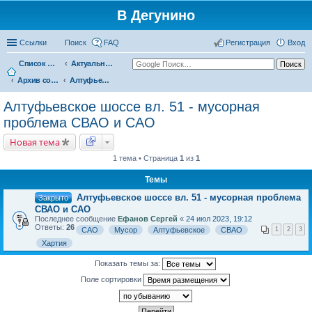
В Дегунино
Ссылки
Поиск
FAQ
Регистрация
Вход
Список форумов
Актуальные вопросы
Архив событий
Алтуфьевское шоссе вл. 51 - мусорная проблема СВАО и САО
Алтуфьевское шоссе вл. 51 - мусорная
проблема СВАО и САО
Новая тема
1 тема • Страница
1
из
1
Темы
Алтуфьевское шоссе вл. 51 - мусорная проблема
Закрыто
СВАО и САО
Последнее сообщение
Ефанов Сергей
«
24 июл 2023, 19:12
Ответы:
26
САО
Мусор
Алтуфьевское
СВАО
1
2
3
Хартия
Показать темы за:
Поле сортировки