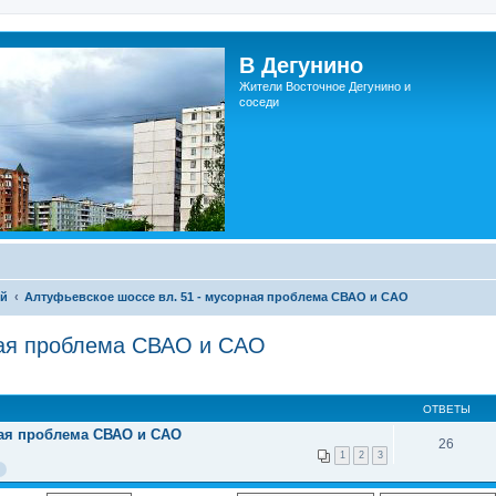
В Дегунино
Жители Восточное Дегунино и
соседи
ий
Алтуфьевское шоссе вл. 51 - мусорная проблема СВАО и САО
ная проблема СВАО и САО
ОТВЕТЫ
ная проблема СВАО и САО
26
1
2
3