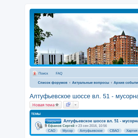
Поиск
FAQ
Список форумов
Актуальные вопросы
Архив событ
Алтуфьевское шоссе вл. 51 - мусор
Новая тема
ТЕМЫ
Алтуфьевское шоссе вл. 51 - мусор
Закрыто
Ефанов Сергей
» 23 сен 2016, 10:56
В
САО
Мусор
Алтуфьевское
СВАО
Хартия
л
о