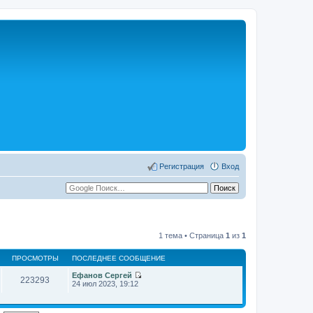
Регистрация
Вход
1 тема • Страница
1
из
1
ПРОСМОТРЫ
ПОСЛЕДНЕЕ СООБЩЕНИЕ
Ефанов Сергей
223293
П
24 июл 2023, 19:12
е
р
е