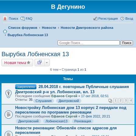
В Дегунино
Поиск
FAQ
Регистрация
Вход
Список форумов
Новости
Новости Дмитровского района
Вырубка Лобненская 13
Вырубка Лобненская 13
Новая тема
6 тем • Страница
1
из
1
Темы
28.04.2018 г. повторные Публичные слушания
Закреплено
Дмитровский р-н ул. Лобненская, вл. 13
Последнее сообщение
Ефанов Сергей
«
17 окт 2018, 02:51
Ответы:
35
Слушания
Дмитровский
1
2
3
4
Новостройку Лобненская дом 13 корпус 2 передали под
переселение по программе реновации
Последнее сообщение
Ефанов Сергей
«
25 фев 2022, 20:21
Дмитровский
Лобненская13
Реновация
Новости реновации: Обновлён список адресов для
переселения