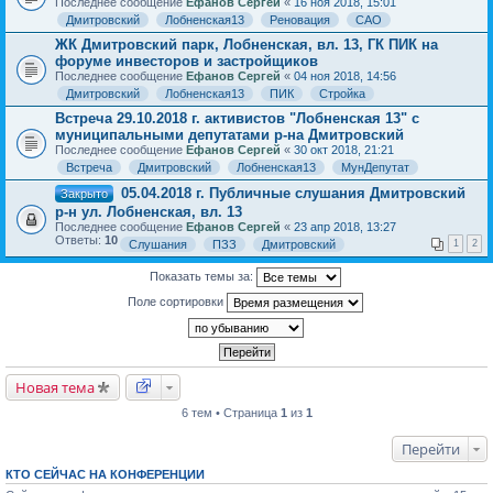
Последнее сообщение
Ефанов Сергей
«
16 ноя 2018, 15:01
Дмитровский
Лобненская13
Реновация
САО
ЖК Дмитровский парк, Лобненская, вл. 13, ГК ПИК на
форуме инвесторов и застройщиков
Последнее сообщение
Ефанов Сергей
«
04 ноя 2018, 14:56
Дмитровский
Лобненская13
ПИК
Стройка
Встреча 29.10.2018 г. активистов "Лобненская 13" с
муниципальными депутатами р-на Дмитровский
Последнее сообщение
Ефанов Сергей
«
30 окт 2018, 21:21
Встреча
Дмитровский
Лобненская13
МунДепутат
05.04.2018 г. Публичные слушания Дмитровский
Закрыто
р-н ул. Лобненская, вл. 13
Последнее сообщение
Ефанов Сергей
«
23 апр 2018, 13:27
Ответы:
10
Слушания
ПЗЗ
Дмитровский
1
2
Показать темы за:
Поле сортировки
Новая тема
6 тем • Страница
1
из
1
Перейти
КТО СЕЙЧАС НА КОНФЕРЕНЦИИ