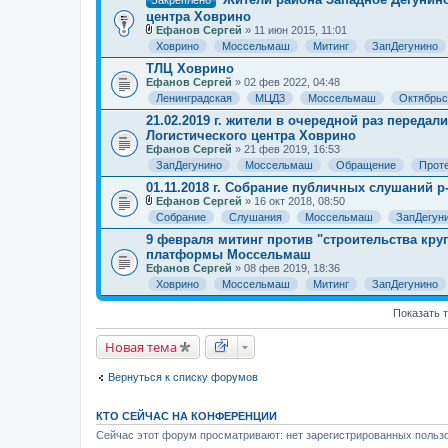
Закреплено
центра Ховрино
Ефанов Сергей
» 11 июн 2015, 11:01
В
Ховрино
Моссельмаш
Митинг
ЗапДегунино
л
о
ТЛЦ Ховрино
ж
Ефанов Сергей
» 02 фев 2022, 04:48
е
Ленинградская
МЦД3
Моссельмаш
Октябрьс
н
и
21.02.2019 г. жители в очередной раз переда
я
Логистического центра Ховрино
Ефанов Сергей
» 21 фев 2019, 16:53
ЗапДегунино
Моссельмаш
Обращение
Прот
01.11.2018 г. Собрание публичных слушаний р
Ефанов Сергей
» 16 окт 2018, 08:50
В
Собрание
Слушания
Моссельмаш
ЗапДегун
л
о
9 февраля митинг против "строительства кру
ж
платформы Моссельмаш
е
Ефанов Сергей
» 08 фев 2019, 18:36
н
и
Ховрино
Моссельмаш
Митинг
ЗапДегунино
я
Показать 
Новая тема
Вернуться к списку форумов
КТО СЕЙЧАС НА КОНФЕРЕНЦИИ
Сейчас этот форум просматривают: нет зарегистрированных пользо