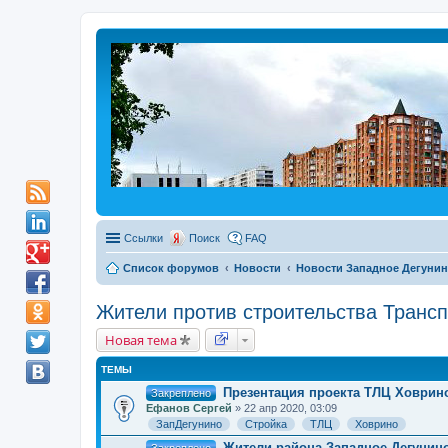
Ссылки
Поиск
FAQ
Список форумов
Новости
Новости Западное Дегуни
Жители против строительства Трансп
Новая тема
ТЕМЫ
Презентация проекта ТЛЦ Ховрин
Закреплено
Ефанов Сергей
» 22 апр 2020, 03:09
ЗапДегунино
Стройка
ТЛЦ
Ховрино
Жители района Западное Дегунино