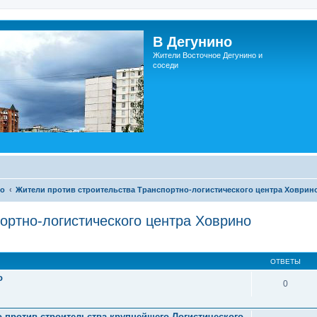
В Дегунино
Жители Восточное Дегунино и
соседи
но
Жители против строительства Транспортно-логистического центра Ховрин
ортно-логистического центра Ховрино
ОТВЕТЫ
о
0
 против строительства крупнейшего Логистического