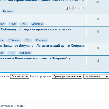
34
1
2
3
4
Гаражи
0
кая
РЖД
ТЛЦ
Ховрино
ли Собянину обращение против строительства
0
ест
Собянин
ТЛЦ
Ховрино
-н Западное Дегунино - Логистический центр Ховрино
9
ино
ТЛЦ
Ховрино
пнейшего Логистического центра Ховрино" у
2
темы за:
Поле сортировки
вателей и 18 гостей