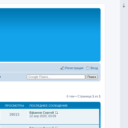
Регистрация
Вход
о
6 тем • Страница
1
из
1
ПРОСМОТРЫ
ПОСЛЕДНЕЕ СООБЩЕНИЕ
Ефанов Сергей
39015
П
22 апр 2020, 03:09
е
р
е