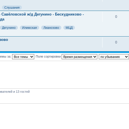
Слушания
 Савёловской ж/д Дегунино - Бескудниково -
0
зда
Дегунино
Илимская
Лианозово
МЦД
зово
0
темы за:
Поле сортировки
вателей и 13 гостей