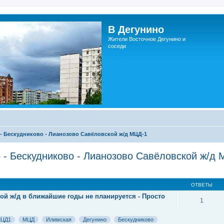
В Дегунино
Жители Восточное Дегунино и
соседи
 - Бескудниково - Лианозово Савёловской ж/д МЦД-1
 - Бескудниково - Лианозово Савёловской ж/д
ОТВЕТЫ
ой ж/д в ближайшие годы не планируется - Просто
1
ЦД1
МЦД
Илимская
Дегунино
Бескудниково