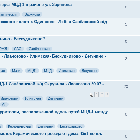
ерез МЦД-1 в районе ул. Зарянова
0
рамический
Зарянова
рожного полотна Одинцово - Лобня Савёловской ж/д
5
унино - Бескудниково?
0
РЖД
САО
Савёловская
- Лианозово - Илимская- Бескудниково - Дегунино -
2
ная
Марк
МЦД1
МЦД
Илимская
Дегунино
-1 Савёловской ж/д Окружная - Лианозово 20.07 -
23
1
2
3
Лианозово
Илимская
Дегунино
АГ
ерритории, расположенной вдоль путей МЦД-1 между
0
о
Керамический
Дегунино
Бескудниково
асток Керамического проезда от дома 45к1 до пл.
0