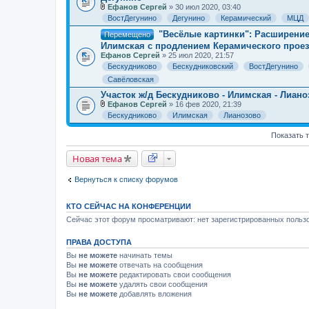
Ефанов Сергей
» 30 июл 2020, 03:40
В
ВостДегунино
Дегунино
Керамический
МЦД
л
о
"Весёлые картинки": Расширение
Перемещено
ж
Илимская с продлением Керамического прое
е
Ефанов Сергей
н
» 25 июл 2020, 21:57
и
Бескудниково
Бескудниковский
ВостДегунино
я
Савёловская
Участок ж/д Бескудниково - Илимская - Лиано
Ефанов Сергей
» 16 фев 2020, 21:39
В
Бескудниково
Илимская
Лианозово
л
о
Показать 
ж
е
н
Новая тема
и
я
Вернуться к списку форумов
КТО СЕЙЧАС НА КОНФЕРЕНЦИИ
Сейчас этот форум просматривают: нет зарегистрированных пользо
ПРАВА ДОСТУПА
Вы
не можете
начинать темы
Вы
не можете
отвечать на сообщения
Вы
не можете
редактировать свои сообщения
Вы
не можете
удалять свои сообщения
Вы
не можете
добавлять вложения