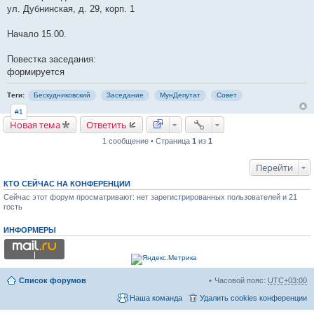
и
ул. Дубнинская, д. 29, корп. 1
е
Начало 15.00.
Повестка заседания:
формируется
Теги:
Бескудниковский
Заседание
МунДепутат
Совет
#1
Новая тема
Ответить
1 сообщение • Страница
1
из
1
Перейти
КТО СЕЙЧАС НА КОНФЕРЕНЦИИ
Сейчас этот форум просматривают: нет зарегистрированных пользователей и 21
гость
ИНФОРМЕРЫ
Список форумов
Часовой пояс:
UTC+03:00
Наша команда
Удалить cookies конференции