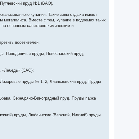
 Путяевский пруд №1 (ВАО).
организованного купания. Такие зоны отдыха имеют
ы мегаполиса. Вместе с тем, купание в водоемах таких
ы по основным санитарно-химическим и
третить посетителей:
ды, Новодевичьи пруды, Новоспасский пруд,
 «Лебедь» (САО);
, Лазоревые пруды № 1, 2, Лианозовский пруд, Пруды
убрава, Серебряно-Виноградный пруд, Пруды парка
Нижний) пруды, Люблинские (Верхний, Нижний) пруды