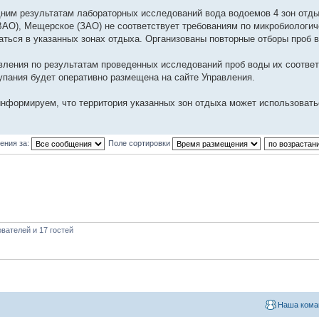
ним результатам лабораторных исследований вода водоемов 4 зон отды
ВАО), Мещерское (ЗАО) не соответствует требованиям по микробиологич
аться в указанных зонах отдыха. Организованы повторные отборы проб 
вления по результатам проведенных исследований проб воды их соотве
упания будет оперативно размещена на сайте Управления.
нформируем, что территория указанных зон отдыха может использоватьс
ения за:
Поле сортировки
вателей и 17 гостей
Наша кома