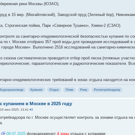
абережная реки Москвы (ЮЗАО);
пруд в 15 мкр. (Михайловский), Заводской пруд (Зеленый бор), Нижнекам
ма, Строгинская пойма, Парк «Северное Тушино», Химки-2 (СЗАО).
контроля за санитарно-эпидемиологической безопасностью купания по сос
а по г. Москве отобрано 357 проб воды для проведения исследований в
 городе Москве». Выполнено 2516 исследований на санитарно-химически
го сезона систематически проводится отбор проб песка (пляжных участко
териологические, паразитологические и радиологические показатели. Все
тарно-эпидемиологических требований в зонах отдыха находится на кон
Водохранилище
Купание
Отдых
Пляж
Река
Роспотребнадзор
 купанием в Москве в 2025 году
10 июл 2025, 13:41
#2
отребнадзора по г. Москве осуществляет контроль за зонами отдыха на 
а.
а
09.07.2025
функционируют
4 зоны
отдыха с купанием: