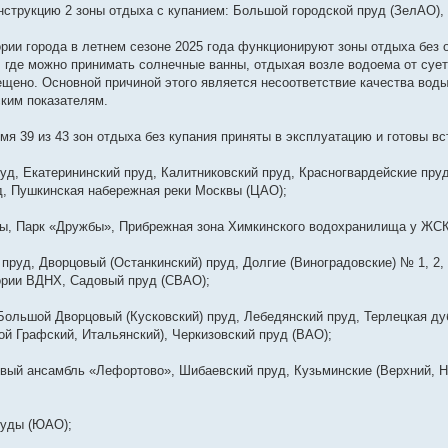
нструкцию 2 зоны отдыха с купанием: Большой городской пруд (ЗелАО),
ории города в летнем сезоне 2025 года функционируют зоны отдыха без 
 где можно принимать солнечные ванны, отдыхая возле водоема от сует
ещено. Основной причиной этого является несоответствие качества вод
ким показателям.
мя 39 из 43 зон отдыха без купания приняты в эксплуатацию и готовы вс
руд, Екатерининский пруд, Калитниковский пруд, Красногвардейские пру
, Пушкинская набережная реки Москвы (ЦАО);
ды, Парк «Дружбы», Прибрежная зона Химкинского водохранилища у ЖСК
 пруд, Дворцовый (Останкинский) пруд, Долгие (Виноградовские) № 1, 2
ории ВДНХ, Садовый пруд (СВАО);
 Большой Дворцовый (Кусковский) пруд, Лебедянский пруд, Терлецкая д
ой Графский, Итальянский), Черкизовский пруд (ВАО);
овый ансамбль «Лефортово», Шибаевский пруд, Кузьминские (Верхний, 
руды (ЮАО);