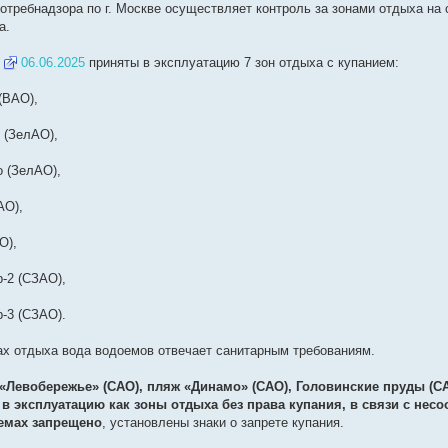
отребнадзора по г. Москве осуществляет контроль за зонами отдыха на 
а.
а
06.06.2025
приняты в эксплуатацию 7 зон отдыха с купанием:
(ВАО),
 (ЗелАО),
о (ЗелАО),
АО),
О),
р-2 (СЗАО),
р-3 (СЗАО).
ах отдыха вода водоемов отвечает санитарным требованиям.
 «Левобережье» (САО), пляж «Динамо» (САО), Головинские пруды (
в эксплуатацию как зоны отдыха без права купания, в связи с несо
емах запрещено
, установлены знаки о запрете купания.