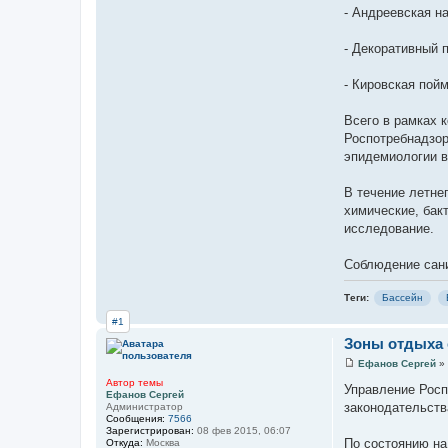
- Андреевская н
- Декоративный 
- Кировская пой
Всего в рамках 
Роспотребнадзор
эпидемиологии в
В течение летне
химические, бак
исследование.
Соблюдение сани
Теги:
Бассейн
#1
Зоны отдыха с
Ефанов Сергей
»
С
Автор темы
о
Управление Росп
Ефанов Сергей
о
законодательств
Администратор
б
Сообщения:
7566
щ
Зарегистрирован:
08 фев 2015, 06:07
е
По состоянию н
Откуда:
Москва
н