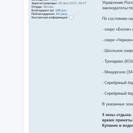
щ
Управление Росп
Зарегистрирован:
08 фев 2015, 06:07
е
Откуда:
Москва
законодательств
н
Благодарил (а):
166 раз
и
Поблагодарили:
64 раза
е
Контактная информация:
По состоянию н
К
о
н
- озеро «Белое» 
т
а
к
- озеро «Черное»
т
н
а
- Школьное озер
я
и
н
- Тропарево (ЮЗ
ф
о
р
- Мещерское (ЗА
м
а
ц
- Серебряный бо
и
я
п
- Серебряный бо
о
л
ь
В указанных зон
з
о
в
4 зоны отдыха:
а
время приняты 
т
е
Купание в водо
л
я