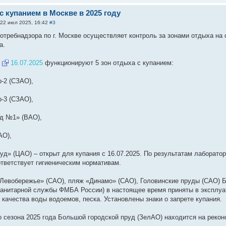
 купанием в Москве в 2025 году
22 июл 2025, 16:42
#3
отребнадзора по г. Москве осуществляет контроль за зонами отдыха на 
а.
а
16.07.2025
функционируют 5 зон отдыха с купанием:
р-2 (СЗАО),
р-3 (СЗАО),
уд №1» (ВАО),
АО),
руд» (ЦАО) – открыт для купания с 16.07.2025. По результатам лаборато
ответствует гигиеническим нормативам.
«Левобережье» (САО), пляж «Динамо» (САО), Головинские пруды (САО) 
анитарной службы ФМБА России) в настоящее время приняты в эксплуата
 качества воды водоемов, песка. Установлены знаки о запрете купания.
о сезона 2025 года Большой городской пруд (ЗелАО) находится на рекон