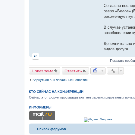
ь
з
Согласно послед
о
озеро «Белое» (
в
а
рекомендует куп
т
е
л
В случае устано
я
возобновлении к
Е
ф
а
Дополнительно и
н
о
видов досуга.
в
С
#3
е
Показать сообщ
р
г
е
Новая тема
Ответить
й
Вернуться в «Глобальные новости»
КТО СЕЙЧАС НА КОНФЕРЕНЦИИ
Сейчас этот форум просматривают: нет зарегистрированных пользо
ИНФОРМЕРЫ
Список форумов