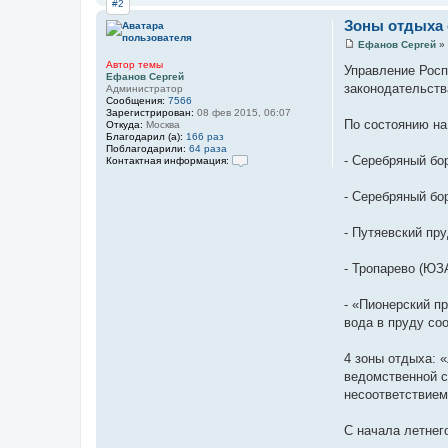
а
#2
н
Зоны отдыха с
о
в
Ефанов Сергей
»
С
С
е
Автор темы
о
Управление Росп
р
Ефанов Сергей
о
законодательств
г
Администратор
б
е
Сообщения:
7566
щ
й
Зарегистрирован:
08 фев 2015, 06:07
е
По состоянию н
Откуда:
Москва
н
Благодарил (а):
166 раз
и
Поблагодарили:
64 раза
е
- Серебряный бо
Контактная информация:
К
о
- Серебряный бо
н
т
а
- Путяевский пр
к
т
н
- Тропарево (ЮЗ
а
я
и
- «Пионерский п
н
ф
вода в пруду со
о
р
м
4 зоны отдыха: 
а
ведомственной с
ц
и
несоответствием
я
п
о
С начала летнег
л