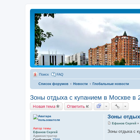
Поиск
FAQ
Список форумов
Новости
Глобальные новости
Зоны отдыха с купанием в Москве в 
Новая тема
Ответить
Зоны отдыха
Ефанов Сергей
»
С
Автор темы
о
Зоны отдыха с к
Ефанов Сергей
о
Администратор
б
Сообщения:
7566