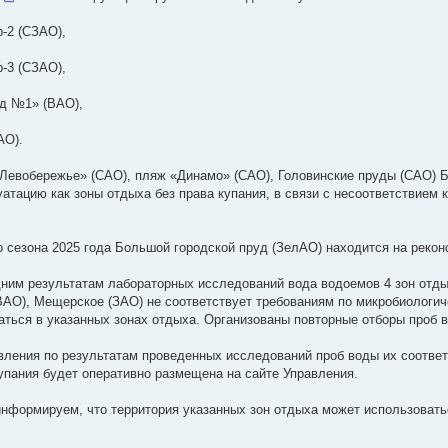
р-2 (СЗАО),
р-3 (СЗАО),
уд №1» (ВАО),
АО).
«Левобережье» (САО), пляж «Динамо» (САО), Головинские пруды (САО) 
уатацию как зоны отдыха без права купания, в связи с несоответствием 
о сезона 2025 года Большой городской пруд (ЗелАО) находится на рекон
ним результатам лабораторных исследований вода водоемов 4 зон отды
ВАО), Мещерское (ЗАО) не соответствует требованиям по микробиологич
аться в указанных зонах отдыха. Организованы повторные отборы проб 
вления по результатам проведенных исследований проб воды их соотве
упания будет оперативно размещена на сайте Управления.
нформируем, что территория указанных зон отдыха может использоватьс