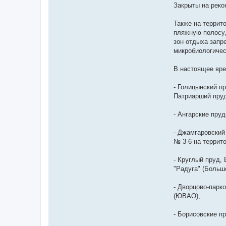
Е
Закрыты на реко
ф
а
н
Также на террит
о
пляжную полосу,
в
С
зон отдыха запр
е
микробиологичес
р
г
е
В настоящее вре
й
- Голицынский п
Патриарший пруд
- Ангарские пру
- Джамгаровский
№ 3-6 на террит
- Круглый пруд,
"Радуга" (Больш
- Дворцово-парк
(ЮВАО);
- Борисовские п