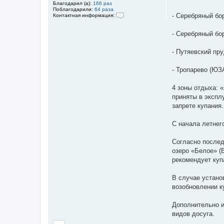
Благодарил (а):
166 раз
и
Поблагодарили:
64 раза
е
- Серебряный бо
Контактная информация:
К
о
- Серебряный бо
н
т
а
- Путяевский пр
к
т
н
- Тропарево (ЮЗ
а
я
и
4 зоны отдыха: 
н
ф
приняты в экспл
о
запрете купания.
р
м
а
С начала летнег
ц
и
я
Согласно послед
п
о
озеро «Белое» (
л
рекомендует куп
ь
з
о
В случае устано
в
а
возобновлении к
т
е
л
Дополнительно и
я
видов досуга.
Е
ф